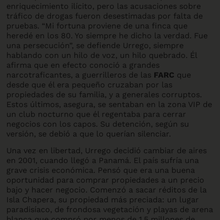
enriquecimiento ilícito, pero las acusaciones sobre
tráfico de drogas fueron desestimadas por falta de
pruebas. “Mi fortuna proviene de una finca que
heredé en los 80. Yo siempre he dicho la verdad. Fue
una persecución”, se defiende Urrego, siempre
hablando con un hilo de voz, un hilo quebrado. Él
afirma que en efecto conoció a grandes
narcotraficantes, a guerrilleros de las
FARC
que
desde que él era pequeño cruzaban por las
propiedades de su familia, y a generales corruptos.
Estos últimos, asegura, se sentaban en la zona VIP de
un club nocturno que él regentaba para cerrar
negocios con los capos. Su detención, según su
versión, se debió a que lo querían silenciar.
Una vez en libertad, Urrego decidió cambiar de aires
en 2001, cuando llegó a Panamá. El país sufría una
grave crisis económica. Pensó que era una buena
oportunidad para comprar propiedades a un precio
bajo y hacer negocio. Comenzó a sacar réditos de la
Isla Chapera, su propiedad más preciada: un lugar
paradisíaco, de frondosa vegetación y playas de arena
blanca que compró por menos de 1.5 millones de