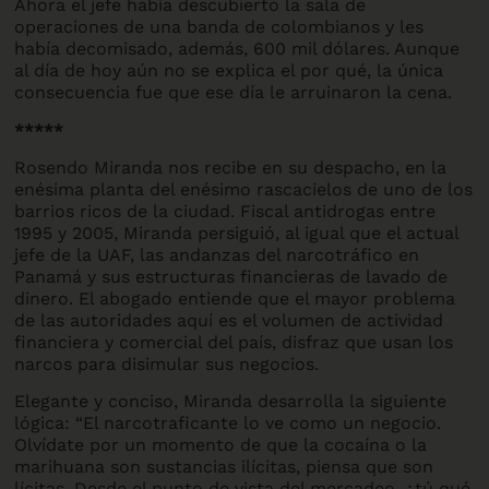
Ahora el jefe había descubierto la sala de
operaciones de una banda de colombianos y les
había decomisado, además, 600 mil dólares. Aunque
al día de hoy aún no se explica el por qué, la única
consecuencia fue que ese día le arruinaron la cena.
*****
Rosendo Miranda nos recibe en su despacho, en la
enésima planta del enésimo rascacielos de uno de los
barrios ricos de la ciudad. Fiscal antidrogas entre
1995 y 2005, Miranda persiguió, al igual que el actual
jefe de la UAF, las andanzas del narcotráfico en
Panamá y sus estructuras financieras de lavado de
dinero. El abogado entiende que el mayor problema
de las autoridades aquí es el volumen de actividad
financiera y comercial del país, disfraz que usan los
narcos para disimular sus negocios.
Elegante y conciso, Miranda desarrolla la siguiente
lógica: “El narcotraficante lo ve como un negocio.
Olvídate por un momento de que la cocaína o la
marihuana son sustancias ilícitas, piensa que son
lícitas. Desde el punto de vista del mercadeo, ¿tú qué